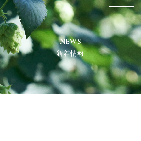
NEWS
NEWS
ABOUT
新着情報
ITEMS
TAP ROOM
CAMP・LODGE
EFFORT