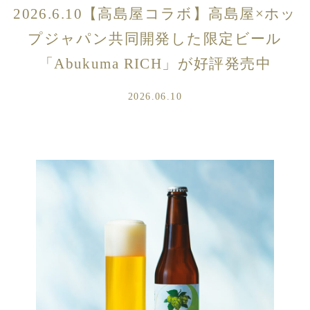
2026.6.10【高島屋コラボ】高島屋×ホッ
プジャパン共同開発した限定ビール
RECRUIT
「Abukuma RICH」が好評発売中
CONTACT
2026.06.10
English
日本語
中文
한국어